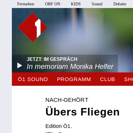
Fernsehen
ORF ON
KIDS
Sound
Debatte
JETZT: IM GESPRÄCH
In memoriam Monika Helfer
Ö1 SOUND
PROGRAMM
CLUB
SH
NACH-GEHÖRT
Übers Fliegen
Edition Ö1.