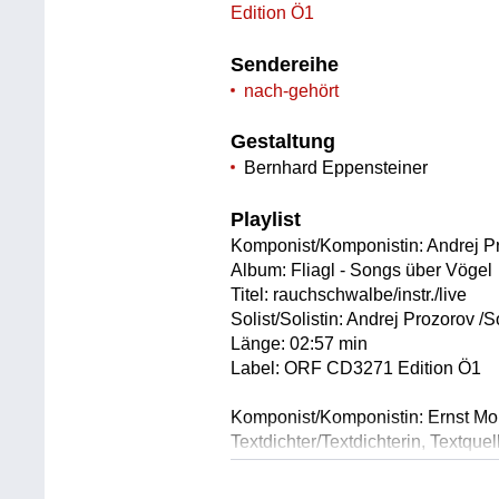
Edition Ö1
Sendereihe
nach-gehört
Gestaltung
Bernhard Eppensteiner
Playlist
Komponist/Komponistin: Andrej P
Album: Fliagl - Songs über Vögel
Titel: rauchschwalbe/instr./live
Solist/Solistin: Andrej Prozorov 
Länge: 02:57 min
Label: ORF CD3271 Edition Ö1
Komponist/Komponistin: Ernst Mo
Textdichter/Textdichterin, Textque
Album: Fliagl - Songs über Vögel
Titel: schwaun/live