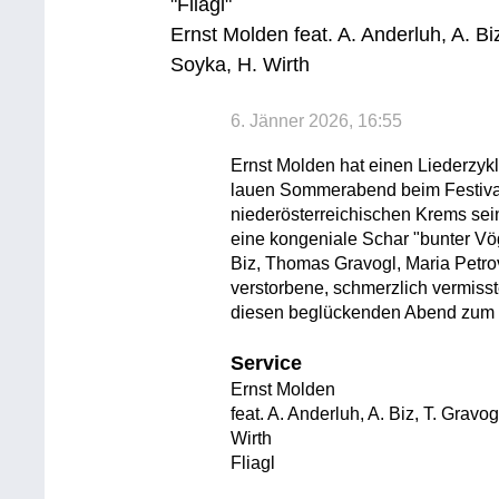
"Fliagl"
Ernst Molden feat. A. Anderluh, A. Bi
Soyka, H. Wirth
6. Jänner 2026, 16:55
Ernst Molden hat einen Liederzyk
lauen Sommerabend beim Festival
niederösterreichischen Krems sein
eine kongeniale Schar "bunter Vö
Biz, Thomas Gravogl, Maria Petro
verstorbene, schmerzlich vermisst
diesen beglückenden Abend zum
Service
Ernst Molden
feat. A. Anderluh, A. Biz, T. Gravo
Wirth
Fliagl