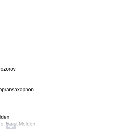
rozorov
/Sopransaxophon
lden
lle: Ernst Molden