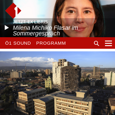
JETZT: EX LIBRIS
Milena Michiko Flasar im
Sommergespräch
Ö1 SOUND
PROGRAMM