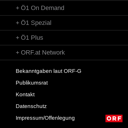
Label: self-released
Ö1 On Demand
Komponist/Komponistin: Arthur Mudogo Kemoli/Tsegaye
Gabre-Medhin
Ö1 Spezial
Titel: Let Us All Unite and Celebrate Together
Ausführende: Nyundo Music School Choir
Ö1 Plus
Länge: 02:20 min
Label: Manus
ORF.at Network
Komponist/Komponistin: Dan Admasu
Titel: 4 Kilo
Ausführende: Dan Admasu
Bekanntgaben laut ORF-G
Länge: 02:50 min
Publikumsrat
Label: self-released
Kontakt
Komponist/Komponistin: Jorga Mesfin
Album: The Kindest One
Datenschutz
Titel: Tizita
Ausführende: Jorga Mesfin
Impressum/Offenlegung
Länge: 03:30 min
Label: Muzikawi