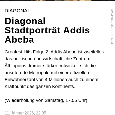
I
C
T
U
R
E
D
E
S
K
.
C
O
M
/
I
M
A
E
B
R
O
K
E
R
/
S
U
N
N
Y
C
E
L
E
S
T
P
E
DIAGONAL
G
Diagonal
Stadtporträt Addis
Abeba
Greatest Hits Folge 2: Addis Abeba ist zweifellos
das politische und wirtschaftliche Zentrum
Äthiopiens. Immer stärker entwickelt sich die
ausufernde Metropole mit einer offiziellen
Einwohnerzahl von 4 Millionen auch zu einem
Kraftpunkt des ganzen Kontinents.
(Wiederholung von Samstag, 17.05 Uhr)
11. Jänner 2026, 22:05