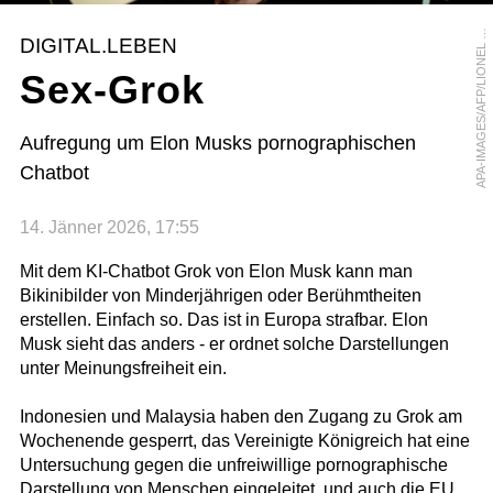
P
A
-
I
M
A
G
E
S
/
A
F
P
/
L
I
O
N
E
L
B
O
N
A
V
E
N
T
U
R
A
E
DIGITAL.LEBEN
Sex-Grok
Aufregung um Elon Musks pornographischen
Chatbot
14. Jänner 2026, 17:55
Mit dem KI-Chatbot Grok von Elon Musk kann man
Bikinibilder von Minderjährigen oder Berühmtheiten
erstellen. Einfach so. Das ist in Europa strafbar. Elon
Musk sieht das anders - er ordnet solche Darstellungen
unter Meinungsfreiheit ein.
Indonesien und Malaysia haben den Zugang zu Grok am
Wochenende gesperrt, das Vereinigte Königreich hat eine
Untersuchung gegen die unfreiwillige pornographische
Darstellung von Menschen eingeleitet, und auch die EU