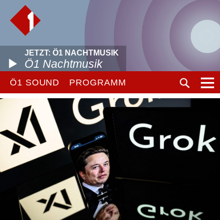
JETZT: Ö1 NACHTMUSIK
Ö1 Nachtmusik
Ö1 SOUND
PROGRAMM