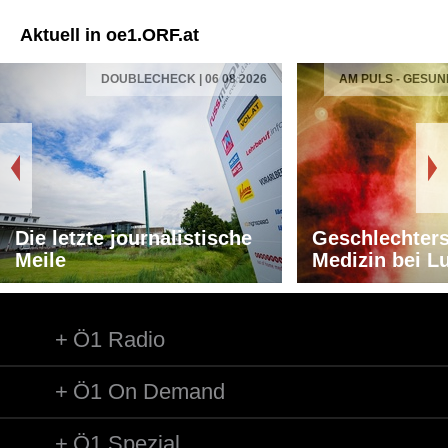
Aktuell in oe1.ORF.at
DOUBLECHECK | 06 08 2026
AM PULS - GESUN
Die letzte journalistische
Geschlechters
Meile
Medizin bei L
Ö1 Radio
Ö1 On Demand
Ö1 Spezial