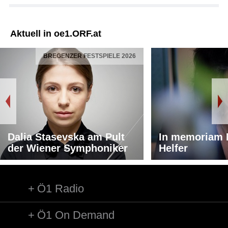
Aktuell in oe1.ORF.at
BREGENZER FESTSPIELE 2026
Dalia Stasevska am Pult
In memoriam 
der Wiener Symphoniker
Helfer
Ö1 Radio
Ö1 On Demand