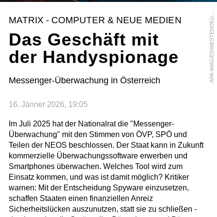
P
A
-
I
M
A
G
E
S
/
W
E
S
T
E
N
D
6
1
I
I
N
A
H
E
S
A
R
S
MATRIX - COMPUTER & NEUE MEDIEN
/
Das Geschäft mit
der Handyspionage
Messenger-Überwachung in Österreich
16. Jänner 2026, 19:05
Im Juli 2025 hat der Nationalrat die "Messenger-
Überwachung" mit den Stimmen von ÖVP, SPÖ und
Teilen der NEOS beschlossen. Der Staat kann in Zukunft
kommerzielle Überwachungssoftware erwerben und
Smartphones überwachen. Welches Tool wird zum
Einsatz kommen, und was ist damit möglich? Kritiker
warnen: Mit der Entscheidung Spyware einzusetzen,
schaffen Staaten einen finanziellen Anreiz
Sicherheitslücken auszunutzen, statt sie zu schließen -