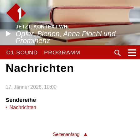
JETZT: KONTEXT WH.
Opfer, Bienen, Anna Plochl und
Prominenz
Ö1 SOUND
PROGRAMM
Nachrichten
17. Jänner 2026, 10:00
Sendereihe
Nachrichten
Seitenanfang