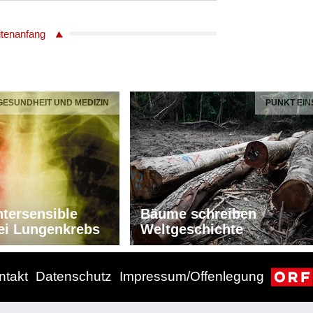
 Paul
elle: Sammy Cahn
itenanfang
me
r
bass
 GESUNDHEIT UND MEDIZIN
PUNKT EIN
ington
le: Irving Gordon
me
r
tersensible
Bäume schreiben
bass
ei Lungenkrebs
Weltgeschichte
ntakt
Datenschutz
Impressum/Offenlegung
Petkere
me