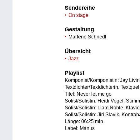
Sendereihe
On stage
Gestaltung
Marlene Schnedl
Übersicht
Jazz
Playlist
Komponist/Komponistin: Jay Livi
Textdichter/Textdichterin, Textqu
Titel: Never let me go
Solist/Solistin: Heidi Vogel, Stim
Solist/Solistin: Liam Noble, Klavie
Solist/Solistin: Jiri Slavik, Kontra
Länge: 06:25 min
Label: Manus