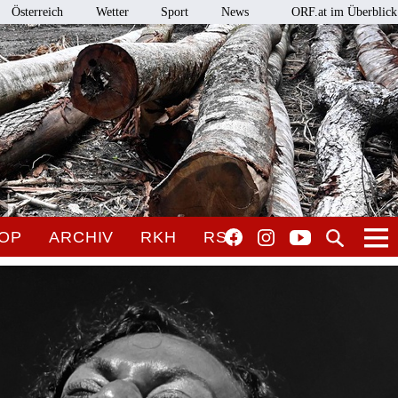
Österreich
Wetter
Sport
News
ORF.at im Überblick
OP
ARCHIV
RKH
RSO