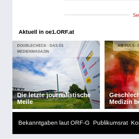
Komponist/Komponistin: Gene De
Textdichter/Textdichterin, Textqu
Se
Titel: Teach Me Tonight
Solist/Solistin: Heidi Vogel, Stim
Solist/Solistin: Liam Noble, Klavie
Aktuell in oe1.ORF.at
Solist/Solistin: Jiri Slavik, Kontra
Länge: 05:40 min
DOUBLECHECK - DAS Ö1
AM PULS -
Label: Manus
MEDIENMAGAZIN
Komponist/Komponistin: Duke Ell
Textdichter/Textdichterin, Textquel
Titel: Prelude to a Kiss
Solist/Solistin: Heidi Vogel, Stim
Solist/Solistin: Liam Noble, Klavie
Die letzte journalistische
Geschlech
Solist/Solistin: Jiri Slavik, Kontra
Meile
Medizin b
Länge: 09:15 min
Label: Manus
Bekanntgaben laut ORF-G
Publikumsrat
Ko
Komponist/Komponistin: Bernice 
Titel: Close Your Eyes
Solist/Solistin: Heidi Vogel, Stim