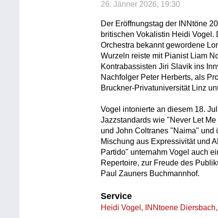
26. Jänner 2026, 19:30
Der Eröffnungstag der INNtöne 20
britischen Vokalistin Heidi Vogel
Orchestra bekannt gewordene Lon
Wurzeln reiste mit Pianist Liam 
Kontrabassisten Jiri Slavik ins Inn
Nachfolger Peter Herberts, als Pr
Bruckner-Privatuniversität Linz unt
Vogel intonierte an diesem 18. Jul
Jazzstandards wie "Never Let Me 
und John Coltranes "Naima" und ü
Mischung aus Expressivität und Ab
Partido" unternahm Vogel auch ei
Repertoire, zur Freude des Publi
Paul Zauners Buchmannhof.
Service
Heidi Vogel, INNtoene Diersbach,