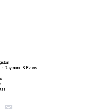
ngston
elle: Raymond B Evans
me
r
bass