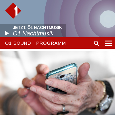
JETZT: Ö1 NACHTMUSIK
Ö1 Nachtmusik
Ö1 SOUND
PROGRAMM