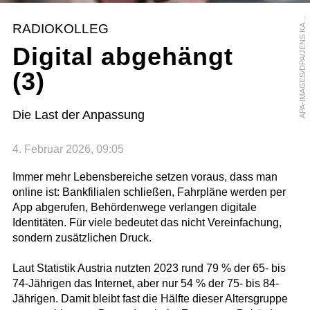
P
A
-
I
M
A
G
E
S
/
D
P
A
/
J
E
N
S
K
L
E
N
A
A
E
RADIOKOLLEG
A
Digital abgehängt
(3)
Die Last der Anpassung
4. Februar 2026, 09:05
Immer mehr Lebensbereiche setzen voraus, dass man
online ist: Bankfilialen schließen, Fahrpläne werden per
App abgerufen, Behördenwege verlangen digitale
Identitäten. Für viele bedeutet das nicht Vereinfachung,
sondern zusätzlichen Druck.
Laut Statistik Austria nutzten 2023 rund 79 % der 65- bis
74-Jährigen das Internet, aber nur 54 % der 75- bis 84-
Jährigen. Damit bleibt fast die Hälfte dieser Altersgruppe