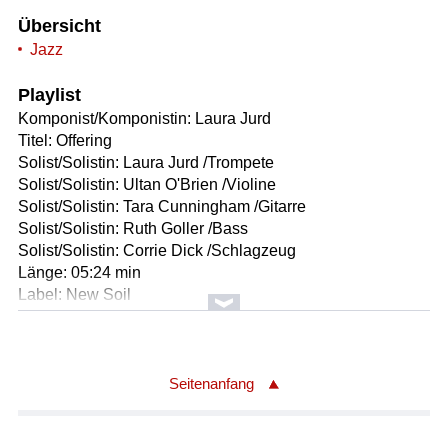
Übersicht
Jazz
Playlist
Komponist/Komponistin: Laura Jurd
Titel: Offering
Solist/Solistin: Laura Jurd /Trompete
Solist/Solistin: Ultan O'Brien /Violine
Solist/Solistin: Tara Cunningham /Gitarre
Solist/Solistin: Ruth Goller /Bass
Solist/Solistin: Corrie Dick /Schlagzeug
Länge: 05:24 min
Label: New Soil
Komponist/Komponistin: Laura Jurd
Titel: Step Up To The Altar (Beginn in Applaus)
Solist/Solistin: Laura Jurd /Trompete
Seitenanfang
Solist/Solistin: Ultan O'Brien /Violine
Solist/Solistin: Tara Cunningham /Gitarre