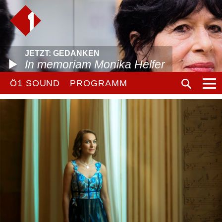
JETZT: GEDANKEN
In memoriam Monika Helfer
Ö1 SOUND
PROGRAMM