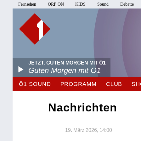
Fernsehen
ORF ON
KIDS
Sound
Debatte
JETZT: GUTEN MORGEN MIT Ö1
Guten Morgen mit Ö1
Ö1 SOUND
PROGRAMM
CLUB
SH
Nachrichten
19. März 2026, 14:00