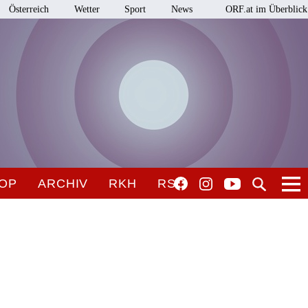
Österreich
Wetter
Sport
News
ORF.at im Überblick
OP
ARCHIV
RKH
RSO