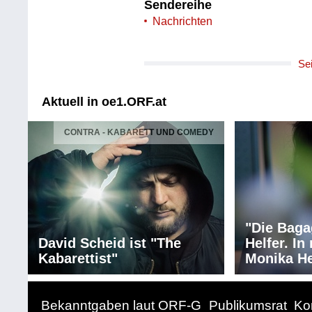
Sendereihe
Nachrichten
Se
Aktuell in oe1.ORF.at
CONTRA - KABARETT UND COMEDY
"Die Baga
David Scheid ist "The
Helfer. I
Kabarettist"
Monika He
Bekanntgaben laut ORF-G
Publikumsrat
Ko