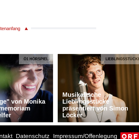
itenanfang
Ö1 HÖRSPIEL
LIEBLINGSSTÜCK
Musikalische
ge" von Monika
Lieblingsstücke
n memoriam
präsentiert von Simon
lfer
Löcker
ntakt
Datenschutz
Impressum/Offenlegung