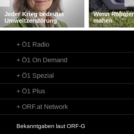
Jeder Krieg bedeutet
Wenn Roboter
Umweltzerstörung
mähen
Ö1 Radio
Ö1 On Demand
Ö1 Spezial
Ö1 Plus
ORF.at Network
Bekanntgaben laut ORF-G