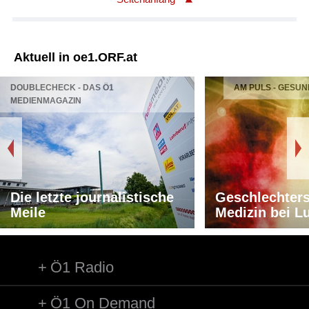
Aktuell in oe1.ORF.at
DOUBLECHECK - DAS Ö1
AM PULS - GESUN
MEDIENMAGAZIN
Die letzte journalistische
Geschlechters
Meile
Medizin bei L
Ö1 Radio
Ö1 On Demand