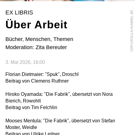
R
F
/
U
R
S
U
L
A
H
U
M
M
E
L
-
B
R
G
E
O
R
EX LIBRIS
E
Über Arbeit
Bücher, Menschen, Themen
Moderation: Zita Bereuter
3. Mai 2026, 16:00
Florian Dietmaier: "Spuk", Droschl
Beitrag von Clemens Ruthner
Hiroko Oyamada: "Die Fabrik", übersetzt von Nora
Bierich, Rowohlt
Beitrag von Tim Felchlin
Mooses Mentula: "Die Fabrik", übersetzt von Stefan
Moster, Weidle
Beitrag von Ulrike Leitner