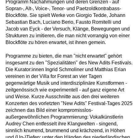
Programm Nachahmungen und deren Grenzen - auf
Sopran-, Alt-, Voice-, Tenor- und Paetzoldkontrabass-
Blockflöte. Sie spielt Werke von Giorgio Tedde, Johann
Sebastian Bach, Luciano Berio, Fausto Romitelli und
Jacob van Eyck - der Versuch, Klänge, Bewegungen und
Strukturen zu imitieren, die man nicht vorrangig von einer
Blockflöte zu hören erwartet, ist ihnen gemein.
Programme zu bieten, die man "nicht erwartet" gehört
insgesamt zu den "Spezialitäten" des New Adits Festivals.
Die Kurator:innen Ingrid Schmoliner und Matthias Erian
vereinen in der Villa for Forest an vier Tagen
gegenwärtige Musik und interdisziplinäre Kunstformen -
zeitgenössisch wie experimentell - auf ganz eigene Art
und Weise. Kurze Ausschnitte aus den drei weiteren
Konzerten des vorletzten "New Adits" Festival-Tages 2025
zeichnen das Bild einer kompromisslos-
außergewöhnlichen Programmierung: Vokalkünstlerin
Audrey Chen entfesselt ihre Klangwelten - singend,
sinnlich knurrend, brummend und krächzend, in Höhen
und (Un-)Tiefen; unter den Händen des niederländischen