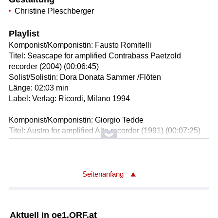
Christine Pleschberger
Playlist
Komponist/Komponistin: Fausto Romitelli
Titel: Seascape for amplified Contrabass Paetzold
recorder (2004) (00:06:45)
Solist/Solistin: Dora Donata Sammer /Flöten
Länge: 02:03 min
Label: Verlag: Ricordi, Milano 1994
Komponist/Komponistin: Giorgio Tedde
Titel: Austro for amplified Alto recorder (1991) (00:07:25)
Solist/Solistin: Dora Donata Sammer /Flöten
Länge: 07:28 min
Label: Verlag Neue Musik Berlin 2017 / NM2760
Seitenanfang
Komponist/Komponistin: Giorgio Tedde
Titel: Ripartita für Altblockflöte (1992) (00:05:43)
Solist/Solistin: Dora Donata Sammer /Flöten
Aktuell in oe1.ORF.at
Länge: 05:43 min