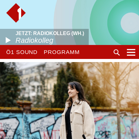
JETZT: RADIOKOLLEG (WH.)
Radiokolleg
Ö1 SOUND
PROGRAMM