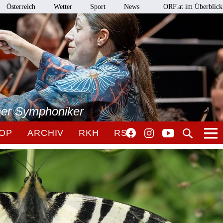
Österreich
Wetter
Sport
News
ORF.at im Überblick
ner Symphoniker
OP
ARCHIV
RKH
RSO