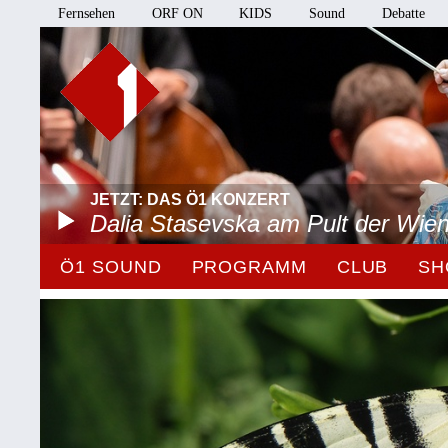
Fernsehen
ORF ON
KIDS
Sound
Debatte
JETZT: DAS Ö1 KONZERT
Dalia Stasevska am Pult der Wie
Ö1 SOUND
PROGRAMM
CLUB
SH