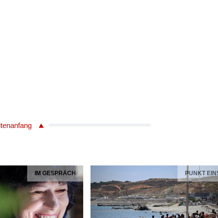
itenanfang
IM GESPRÄCH
PUNKT EIN