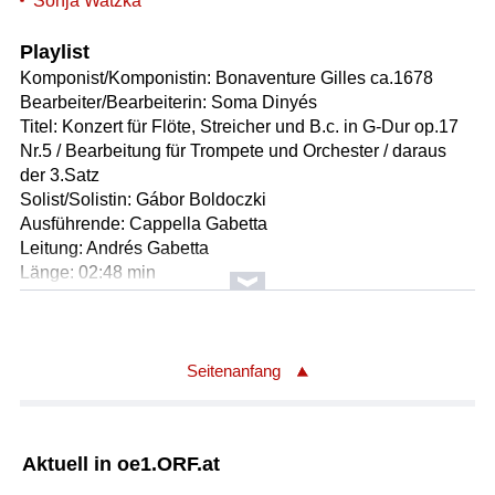
Sonja Watzka
Playlist
Komponist/Komponistin: Bonaventure Gilles ca.1678
Bearbeiter/Bearbeiterin: Soma Dinyés
Titel: Konzert für Flöte, Streicher und B.c. in G-Dur op.17
Nr.5 / Bearbeitung für Trompete und Orchester / daraus
der 3.Satz
Solist/Solistin: Gábor Boldoczki
Ausführende: Cappella Gabetta
Leitung: Andrés Gabetta
Länge: 02:48 min
Label: Sony Music Classical 19439728872
Komponist/Komponistin: Georg Philipp Telemann 1681 -
1767
Seitenanfang
Titel: Konzert für Viola, Streicher und B.c. in G-Dur, TWV
51:G9 / daraus: 4.Satz
Solist/Solistin: Antoine Tamestit
Aktuell in oe1.ORF.at
Ausführende: Akademie für Alte Musik Berlin
Leitung: Bernhard Forck