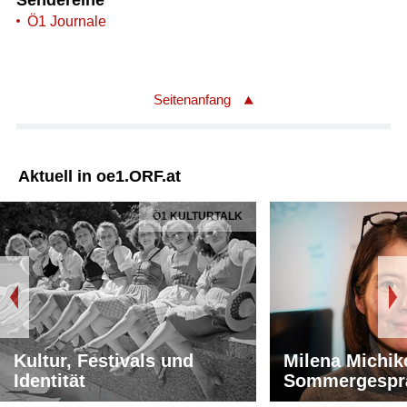
Ö1 Journale
Seitenanfang
Aktuell in oe1.ORF.at
Ö1 KULTURTALK
Kultur, Festivals und
Milena Michik
Identität
Sommergespr