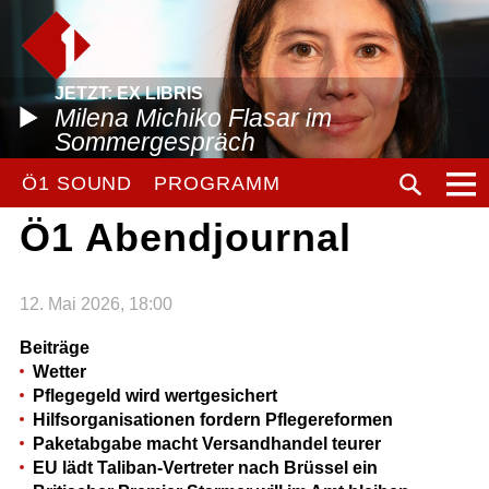
JETZT: EX LIBRIS
Milena Michiko Flasar im
Sommergespräch
Ö1 SOUND
PROGRAMM
Ö1 Abendjournal
12. Mai 2026, 18:00
Beiträge
Wetter
Pflegegeld wird wertgesichert
Hilfsorganisationen fordern Pflegereformen
Paketabgabe macht Versandhandel teurer
EU lädt Taliban-Vertreter nach Brüssel ein