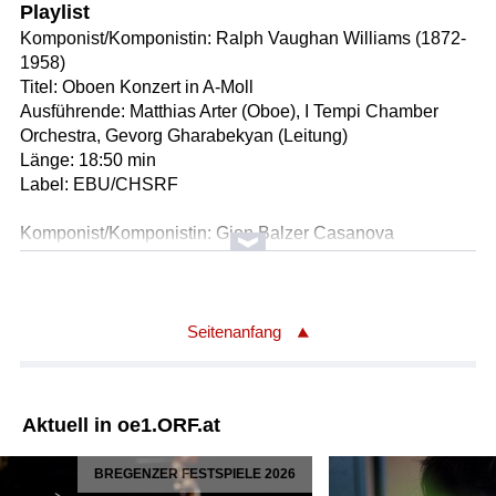
Playlist
Komponist/Komponistin: Ralph Vaughan Williams (1872-
1958)
Titel: Oboen Konzert in A-Moll
Ausführende: Matthias Arter (Oboe), I Tempi Chamber
Orchestra, Gevorg Gharabekyan (Leitung)
Länge: 18:50 min
Label: EBU/CHSRF
Komponist/Komponistin: Gion Balzer Casanova
Titel: La sera sper il lag (Abend am See)
Ausführende: Cantus Firmus Surselva, Clau Sherrer
(Leitung)
Länge: 02:13 min
Seitenanfang
Label: EBU/CHSSR
Komponist/Komponistin: Ludwig van Beethoven
Aktuell in oe1.ORF.at
Titel: Sinfonie Nr. 3 in Es-Dur Op. 55 "Eroica"
Ausführende: Orchestre de la Suisse Romande, Daniele
BREGENZER FESTSPIELE 2026
Gatti (Leitung)