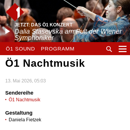
JETZT: DAS Ö1 KONZERT
Dalia Stasevska am Pult der Wiener
Symphoniker
Ö1 SOUND
PROGRAMM
Ö1 Nachtmusik
13. Mai 2026, 05:03
Sendereihe
Ö1 Nachtmusik
Gestaltung
Daniela Fietzek