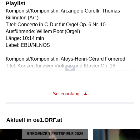
Playlist
Komponist/Komponistin: Arcangelo Corelli, Thomas
Billington (Arr.)
Titel: Concerto in C-Dur für Orgel Op. 6 Nr. 10
Ausführende: Willem Poot (Orgel)
Länge: 10:14 min
Label: EBU/NLNOS
Komponist/Komponistin: Aloÿs-Henri-Gérard Fornerod
Titel: Konzert für zwei Violinen und Klavier Op. 16
Ausführende: Sibylle Tschopp (Violine), Mirjam Tschopp
(Violine), Isabel Tschopp (Klavier)
Länge: 17:35 min
Label: EBU/CHSRI
Seitenanfang
Komponist/Komponistin: Johann Strauss II, Adolf Schulz-
Evler
F.at
Titel: Konzert arabesque über Themen von Johann
Strauss für Klavier
ESTSPIELE 2026
IM GESPRÄCH
Ausführende: Benjamin Grosvenor (Klavier)