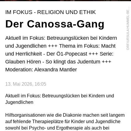
R
F
/
U
R
S
U
L
A
H
U
M
M
E
L
-
B
R
G
E
O
R
IM FOKUS - RELIGION UND ETHIK
E
Der Canossa-Gang
Aktuell im Fokus: Betreuungslücken bei Kindern
und Jugendlichen +++ Thema im Fokus: Macht
und Herrlichkeit - Der Ö1-Popecast +++ Serie:
Glauben Hören - So klingt das Judentum +++
Moderation: Alexandra Mantler
13. Mai 2026, 16:05
Aktuell im Fokus: Betreuungslücken bei Kindern und
Jugendlichen
Hilfsorganisationen wie die Diakonie machen seit langem
auf fehlende Therapieplätze für Kinder und Jugendliche
sowohl bei Psycho- und Ergotherapie als auch bei