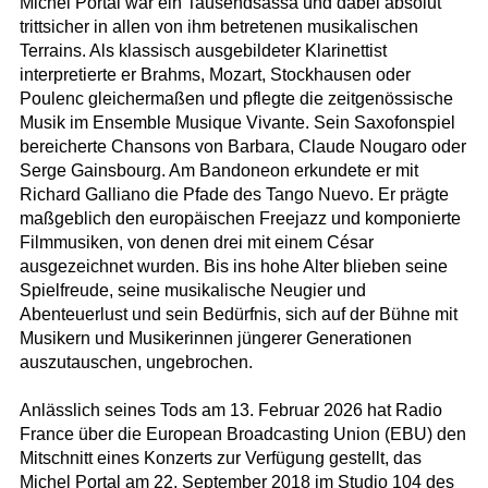
Michel Portal war ein Tausendsassa und dabei absolut
trittsicher in allen von ihm betretenen musikalischen
Terrains. Als klassisch ausgebildeter Klarinettist
interpretierte er Brahms, Mozart, Stockhausen oder
Poulenc gleichermaßen und pflegte die zeitgenössische
Musik im Ensemble Musique Vivante. Sein Saxofonspiel
bereicherte Chansons von Barbara, Claude Nougaro oder
Serge Gainsbourg. Am Bandoneon erkundete er mit
Richard Galliano die Pfade des Tango Nuevo. Er prägte
maßgeblich den europäischen Freejazz und komponierte
Filmmusiken, von denen drei mit einem César
ausgezeichnet wurden. Bis ins hohe Alter blieben seine
Spielfreude, seine musikalische Neugier und
Abenteuerlust und sein Bedürfnis, sich auf der Bühne mit
Musikern und Musikerinnen jüngerer Generationen
auszutauschen, ungebrochen.
Anlässlich seines Tods am 13. Februar 2026 hat Radio
France über die European Broadcasting Union (EBU) den
Mitschnitt eines Konzerts zur Verfügung gestellt, das
Michel Portal am 22. September 2018 im Studio 104 des