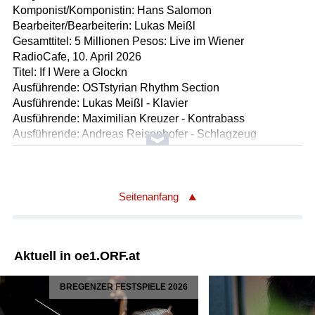
Komponist/Komponistin: Hans Salomon
Bearbeiter/Bearbeiterin: Lukas Meißl
Gesamttitel: 5 Millionen Pesos: Live im Wiener
RadioCafe, 10. April 2026
Titel: If I Were a Glockn
Ausführende: OSTstyrian Rhythm Section
Ausführende: Lukas Meißl - Klavier
Ausführende: Maximilian Kreuzer - Kontrabass
Ausführende: Andreas Reisenhofer - Schlagzeug
Länge: 05:24 min
Label: Manus
Komponist/Komponistin: Lukas Meißl
Seitenanfang
Gesamttitel: 5 Millionen Pesos: Live im Wiener
RadioCafe, 10. April 2026
Titel: Wintertourismus
Aktuell in oe1.ORF.at
Solist/Solistin: Peter Kunsek - Klarinette
Ausführende: OSTstyrian Rhythm Section
BREGENZER FESTSPIELE 2026
Ausführende: Lukas Meißl - Klavier
Ausführende: Maximilian Kreuzer - Kontrabass