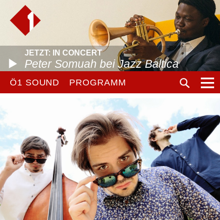
JETZT: IN CONCERT
Peter Somuah bei Jazz Baltica
Ö1 SOUND
PROGRAMM