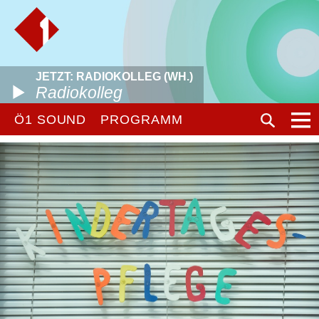
JETZT: RADIOKOLLEG (WH.)
Radiokolleg
Ö1 SOUND
PROGRAMM