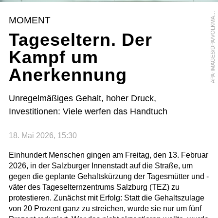
P
A
-
I
M
A
G
E
S
/
D
P
A
/
V
O
L
K
M
R
H
E
I
N
A
Z
MOMENT
A
Tageseltern. Der
Kampf um
Anerkennung
Unregelmäßiges Gehalt, hoher Druck,
Investitionen: Viele werfen das Handtuch
18. Mai 2026, 15:30
Einhundert Menschen gingen am Freitag, den 13. Februar
2026, in der Salzburger Innenstadt auf die Straße, um
gegen die geplante Gehaltskürzung der Tagesmütter und -
väter des Tageselternzentrums Salzburg (TEZ) zu
protestieren. Zunächst mit Erfolg: Statt die Gehaltszulage
von 20 Prozent ganz zu streichen, wurde sie nur um fünf