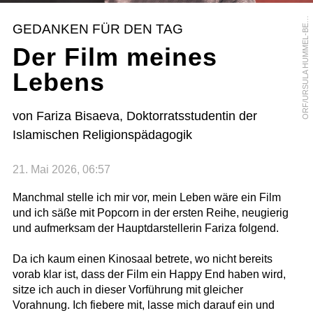
R
F
/
U
R
S
U
L
A
H
U
M
M
E
L
-
B
R
G
E
O
R
GEDANKEN FÜR DEN TAG
E
Der Film meines
Lebens
von Fariza Bisaeva, Doktorratsstudentin der
Islamischen Religionspädagogik
21. Mai 2026, 06:57
Manchmal stelle ich mir vor, mein Leben wäre ein Film
und ich säße mit Popcorn in der ersten Reihe, neugierig
und aufmerksam der Hauptdarstellerin Fariza folgend.
Da ich kaum einen Kinosaal betrete, wo nicht bereits
vorab klar ist, dass der Film ein Happy End haben wird,
sitze ich auch in dieser Vorführung mit gleicher
Vorahnung. Ich fiebere mit, lasse mich darauf ein und