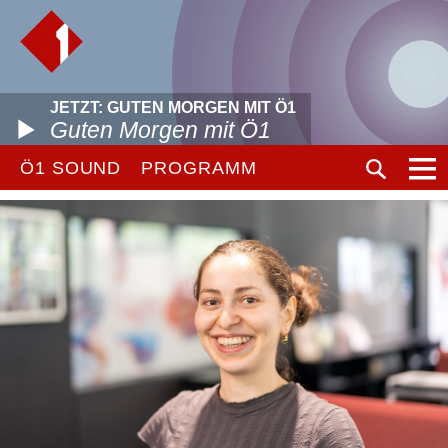
JETZT: GUTEN MORGEN MIT Ö1
Guten Morgen mit Ö1
Ö1 SOUND
PROGRAMM