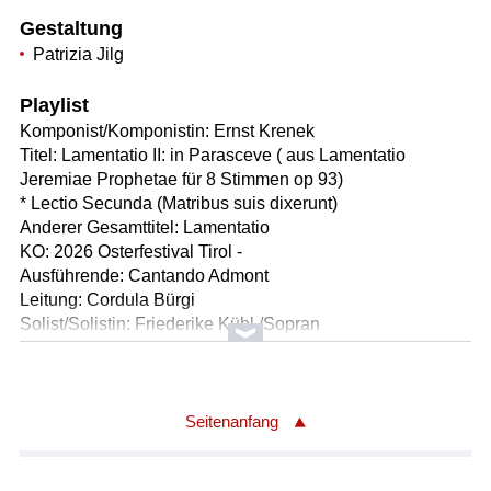
Gestaltung
Patrizia Jilg
Playlist
Komponist/Komponistin: Ernst Krenek
Titel: Lamentatio II: in Parasceve ( aus Lamentatio
Jeremiae Prophetae für 8 Stimmen op 93)
* Lectio Secunda (Matribus suis dixerunt)
Anderer Gesamttitel: Lamentatio
KO: 2026 Osterfestival Tirol -
Ausführende: Cantando Admont
Leitung: Cordula Bürgi
Solist/Solistin: Friederike Kühl /Sopran
Solist/Solistin: Elina Viluma-Helling /Sopran
Solist/Solistin: Johanna Zachhuber /Alt
Solist/Solistin: Cornelia Sonnleithner /Alt
Solist/Solistin: Hugo Paulsson Stove /Tenor
Seitenanfang
Solist/Solistin: David de Winter /Tenor
Solist/Solistin: Piotr Pieron /Bass