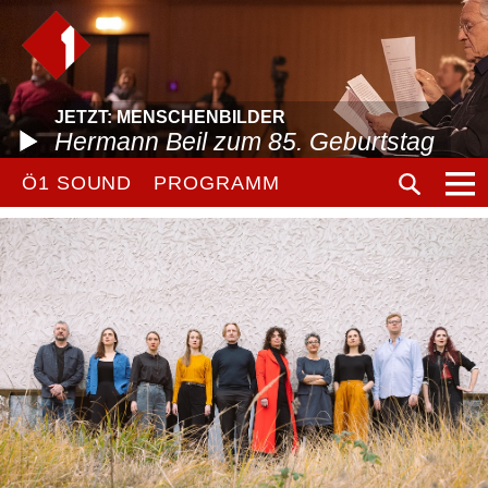
JETZT: MENSCHENBILDER
Hermann Beil zum 85. Geburtstag
Ö1 SOUND
PROGRAMM