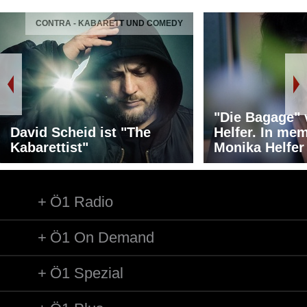
CONTRA - KABARETT UND COMEDY
"Die Bagage"
David Scheid ist "The
Helfer. In me
Kabarettist"
Monika Helfer
Ö1 Radio
Ö1 On Demand
Ö1 Spezial