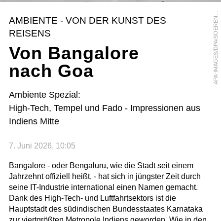
P
A
-
I
M
A
G
E
S
/
D
P
A
/
S
O
E
R
E
T
A
C
H
A
S
E
AMBIENTE - VON DER KUNST DES
N
REISENS
Von Bangalore
nach Goa
Ambiente Spezial:
High-Tech, Tempel und Fado - Impressionen aus
Indiens Mitte
7. Juni 2026, 10:05
Bangalore - oder Bengaluru, wie die Stadt seit einem
Jahrzehnt offiziell heißt, - hat sich in jüngster Zeit durch
seine IT-Industrie international einen Namen gemacht.
Dank des High-Tech- und Luftfahrtsektors ist die
Hauptstadt des südindischen Bundesstaates Karnataka
zur viertgrößten Metropole Indiens geworden. Wie in den