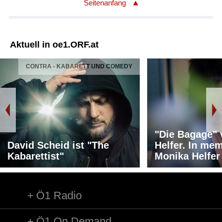
Seitenanfang
Aktuell in oe1.ORF.at
CONTRA - KABARETT UND COMEDY
"Die Bagage"
David Scheid ist "The
Helfer. In me
Kabarettist"
Monika Helfer
Ö1 Radio
Ö1 On Demand