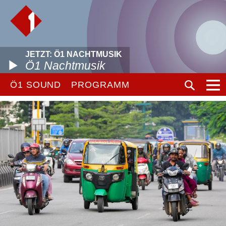
JETZT: Ö1 NACHTMUSIK
Ö1 Nachtmusik
Ö1 SOUND
PROGRAMM