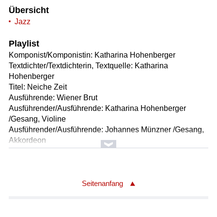
Übersicht
Jazz
Playlist
Komponist/Komponistin: Katharina Hohenberger
Textdichter/Textdichterin, Textquelle: Katharina
Hohenberger
Titel: Neiche Zeit
Ausführende: Wiener Brut
Ausführender/Ausführende: Katharina Hohenberger
/Gesang, Violine
Ausführender/Ausführende: Johannes Münzner /Gesang,
Akkordeon
Ausführender/Ausführende: Bernhard Osanna
/Kontrabass
Ausführender/Ausführende: Jürgen Groiss /Schlagzeug
Länge: 02:39 min
Seitenanfang
Label: Manus
Komponist/Komponistin: Katharina Hohenberger