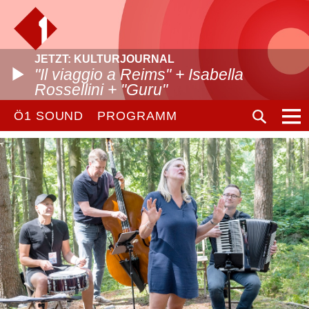
JETZT: KULTURJOURNAL
"Il viaggio a Reims" + Isabella
Rossellini + "Guru"
Ö1 SOUND
PROGRAMM