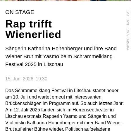
I
E
N
E
R
B
R
U
T
-
K
A
R
L
S
A
Z
N
G
E
W
I
R
ON STAGE
T
Rap trifft
Wienerlied
Sängerin Katharina Hohenberger und ihre Band
Wiener Brut mit Yasmo beim Schrammelklang-
Festival 2025 in Litschau
15. Juni 2026, 19:30
Das Schrammelklang-Festival in Litschau startet heuer
am 10. Juli und wartet erneut mit interessanten
Brückenschlägen im Programm auf. So auch letztes Jahr:
Am 12. Juli 2025 fanden sich im Herrenseetheater in
Litschau erstmals Rapperin Yasmo und Sängerin und
Violinistin Katharina Hohenberger mit ihrer Band Wiener
Brut auf einer Bühne wieder. Politisch aufgeladene