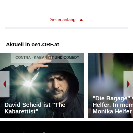
Seitenanfang
Aktuell in oe1.ORF.at
CONTRA - KABARETT UND COMEDY
"Die Bagage"
David Scheid ist "The
Helfer. In me
Kabarettist"
Monika Helfer