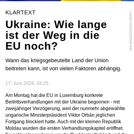
P
A
-
I
M
A
G
E
S
/
D
P
A
/
C
H
R
I
S
P
H
R
E
I
C
H
W
E
I
A
O
N
KLARTEXT
T
Ukraine: Wie lange
ist der Weg in die
EU noch?
Wann das kriegsgebeutelte Land der Union
beitreten kann, ist von vielen Faktoren abhängig.
17. Juni 2026, 18:25
Am Montag hat die EU in Luxemburg konkrete
Beitrittsverhandlungen mit der Ukraine begonnen - mit
zweijähriger Verzögerung, weil der nunmehr abgewählte
ungarische Ministerpräsident Viktor Orbán jeglichen
Fortgang blockiert hatte. Auch mit der kleinen Republik
Moldau wurden die ersten Verhandlungskapitel eröffnet.