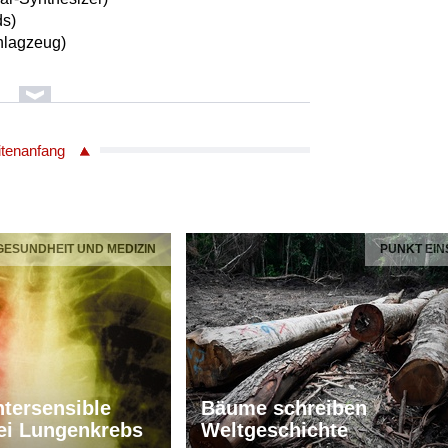
ds)
hlagzeug)
irarab
itenanfang
oppelhalsgitarre
 GESUNDHEIT UND MEDIZIN
PUNKT EIN
irarab
oppelhalsgitarre
ncello
tersensible
Bäume schreiben
ei Lungenkrebs
Weltgeschichte