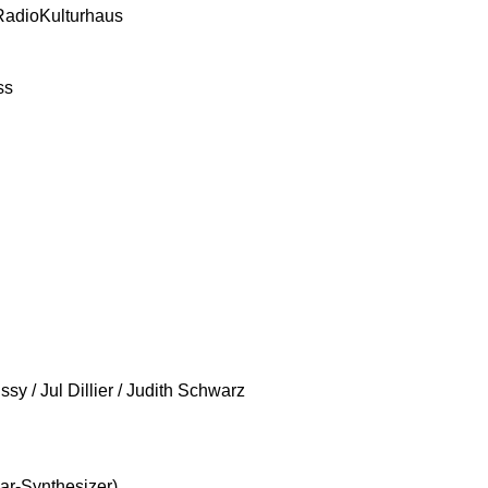
 RadioKulturhaus
ss
y / Jul Dillier / Judith Schwarz
ar-Synthesizer)