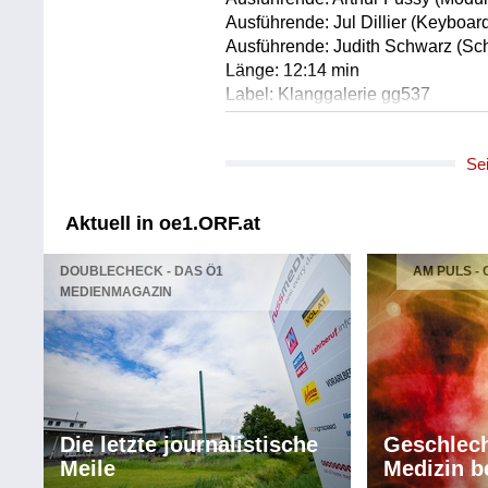
Ausführende: Jul Dillier (Keyboar
Ausführende: Judith Schwarz (Sc
Länge: 12:14 min
Label: Klanggalerie gg537
Komponist/Komponistin: Mahan M
Se
Gesamttitel: Unspoken
Titel: Unspoken/instr.
Solist/Solistin: Mahan Mirarab /D
Aktuell in oe1.ORF.at
Länge: 03:53 min
Label: ACT 80222
DOUBLECHECK - DAS Ö1
AM PULS -
MEDIENMAGAZIN
Komponist/Komponistin: Mahan M
Gesamttitel: Unspoken
Titel: Choopan 42/instr.
Solist/Solistin: Mahan Mirarab /D
Solist/Solistin: Kian Soltani /Violo
Länge: 03:53 min
Die letzte journalistische
Geschlech
Label: ACT 80222
Meile
Medizin b