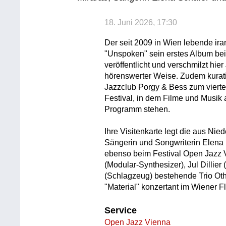
18. Juni 2026, 17:30
Der seit 2009 in Wien lebende ira
"Unspoken" sein erstes Album be
veröffentlicht und verschmilzt hie
hörenswerter Weise. Zudem kuratie
Jazzclub Porgy & Bess zum vier
Festival, in dem Filme und Musik
Programm stehen.
Ihre Visitenkarte legt die aus Ni
Sängerin und Songwriterin Elena Sc
ebenso beim Festival Open Jazz V
(Modular-Synthesizer), Jul Dillie
(Schlagzeug) bestehende Trio Ot
"Material" konzertant im Wiener Fl
Service
Open Jazz Vienna