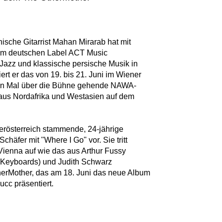
nische Gitarrist Mahan Mirarab hat mit
im deutschen Label ACT Music
r Jazz und klassische persische Musik in
rt er das von 19. bis 21. Juni im Wiener
ten Mal über die Bühne gehende NAWA-
 aus Nordafrika und Westasien auf dem
ederösterreich stammende, 24-jährige
häfer mit "Where I Go" vor. Sie tritt
ienna auf wie das aus Arthur Fussy
r (Keyboards) und Judith Schwarz
herMother, das am 18. Juni das neue Album
ucc präsentiert.