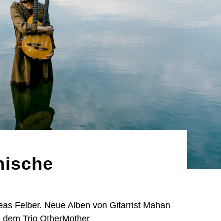
hische
eas Felber. Neue Alben von Gitarrist Mahan
d dem Trio OtherMother