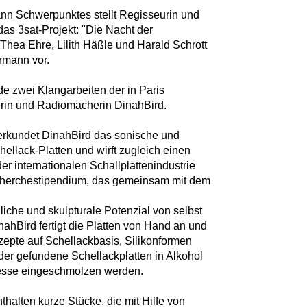
n Schwerpunktes stellt Regisseurin und
as 3sat-Projekt: "Die Nacht der
Thea Ehre, Lilith Häßle und Harald Schrott
rmann vor.
e zwei Klangarbeiten der in Paris
erin und Radiomacherin DinahBird.
 erkundet DinahBird das sonische und
hellack-Platten und wirft zugleich einen
der internationalen Schallplattenindustrie
cherchestipendium, das gemeinsam mit dem
gliche und skulpturale Potenzial von selbst
nahBird fertigt die Platten von Hand an und
epte auf Schellackbasis, Silikonformen
der gefundene Schellackplatten in Alkohol
Presse eingeschmolzen werden.
thalten kurze Stücke, die mit Hilfe von