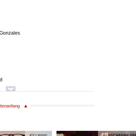
 Gonzales
rd
itenanfang
rd
EX LIBRIS
MENSCHENBILDE