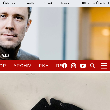
Österreich
Wetter
Sport
News
ORF.at im Überblick
njas
OP
ARCHIV
RKH
RSO