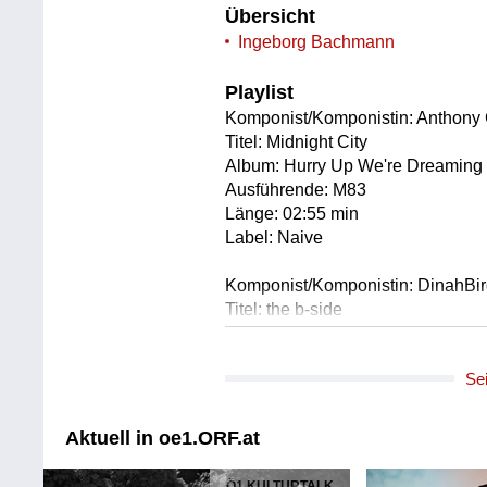
Übersicht
Ingeborg Bachmann
Playlist
Komponist/Komponistin: Anthony
Titel: Midnight City
Album: Hurry Up We're Dreaming
Ausführende: M83
Länge: 02:55 min
Label: Naive
Komponist/Komponistin: DinahBi
Titel: the b-side
Ausführende: DinahBird
Länge: 16:59 min
Se
Label: Eigenverlag
Komponist/Komponistin: DinahBi
Aktuell in oe1.ORF.at
Titel: Surface Bruit
Ausführende: DinahBird
Ö1 KULTURTALK