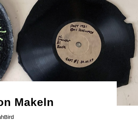
on Makeln
ahBird