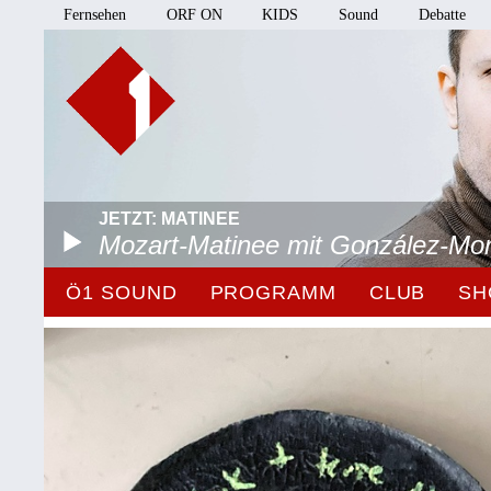
Fernsehen
ORF ON
KIDS
Sound
Debatte
JETZT: MATINEE
Mozart-Matinee mit González-Mo
Ö1 SOUND
PROGRAMM
CLUB
SH