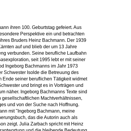
ann ihren 100. Geburtstag gefeiert. Aus
esondere Perspektive ein und betrachten
t ihres Bruders Heinz Bachmann. Der 1939
ärnten auf und blieb der um 13 Jahre
s eng verbunden. Seine berufliche Laufbahn
Gasexploration, seit 1995 lebt er mit seiner
Tod Ingeborg Bachmanns im Jahr 1973
r Schwester Isolde die Betreuung des
m Ende seiner beruflichen Tätigkeit widmet
Schwester und bringt es in Vorträgen und
um näher. Ingeborg Bachmanns Texte sind
n gesellschaftlichen Machtverhältnissen,
es und von der Suche nach Hoffnung.
mann mit "Ingeborg Bachmann, meine
nerungsbuch, das die Autorin auch als
n zeigt. Julia Zarbach spricht mit Heinz
rantwortung und die bleibende Bedeutung