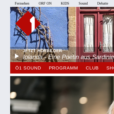
Fernsehen
ORF ON
KIDS
Sound
Debatte
JETZT: HÖRBILDER
Iolanda - Eine Poetin aus Sardini
Ö1 SOUND
PROGRAMM
CLUB
SH