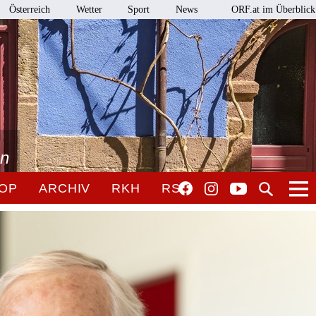
Österreich
Wetter
Sport
News
ORF.at im Überblick
en
OP
ARCHIV
RKH
RSO