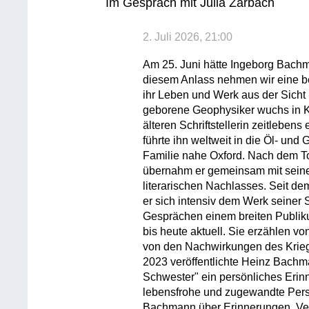
Im Gespräch mit Julia Zarbach
2. Juli 2026, 21:00
Am 25. Juni hätte Ingeborg Bachm
diesem Anlass nehmen wir eine b
ihr Leben und Werk aus der Sich
geborene Geophysiker wuchs in K
älteren Schriftstellerin zeitleben
führte ihn weltweit in die Öl- und 
Familie nahe Oxford. Nach dem 
übernahm er gemeinsam mit seine
literarischen Nachlasses. Seit de
er sich intensiv dem Werk seiner 
Gesprächen einem breiten Publik
bis heute aktuell. Sie erzählen vo
von den Nachwirkungen des Krieg
2023 veröffentlichte Heinz Bach
Schwester" ein persönliches Erin
lebensfrohe und zugewandte Perso
Bachmann über Erinnerungen, Ve