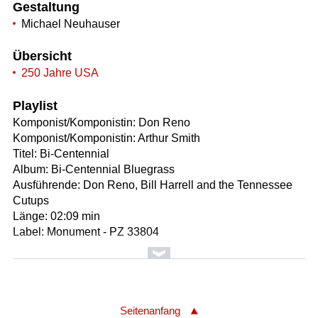
Gestaltung
Michael Neuhauser
Übersicht
250 Jahre USA
Playlist
Komponist/Komponistin: Don Reno
Komponist/Komponistin: Arthur Smith
Titel: Bi-Centennial
Album: Bi-Centennial Bluegrass
Ausführende: Don Reno, Bill Harrell and the Tennessee
Cutups
Länge: 02:09 min
Label: Monument - PZ 33804
Komponist/Komponistin: Larry McGee
Titel: Happy Bicentennial USA
Ausführende: Larry McGee Revolution
Länge: 03:33 min
Seitenanfang