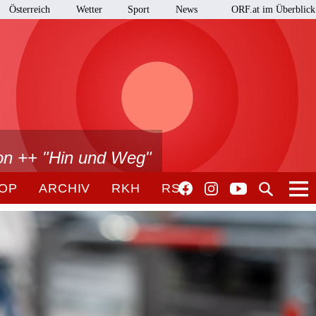
Österreich
Wetter
Sport
News
ORF.at im Überblick
on ++ "Hin und Weg"
OP
ARCHIV
RKH
RSO