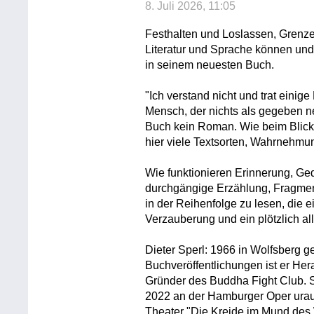
8. Juli 2026, 11:05
Festhalten und Loslassen, Grenze
Literatur und Sprache können und 
in seinem neuesten Buch.
"Ich verstand nicht und trat einige
Mensch, der nichts als gegeben n
Buch kein Roman. Wie beim Blick 
hier viele Textsorten, Wahrnehmun
Wie funktionieren Erinnerung, Ge
durchgängige Erzählung, Fragment
in der Reihenfolge zu lesen, die 
Verzauberung und ein plötzlich alle
Dieter Sperl: 1966 in Wolfsberg g
Buchveröffentlichungen ist er Hera
Gründer des Buddha Fight Club.
2022 an der Hamburger Oper urauf
Theater "Die Kreide im Mund des 