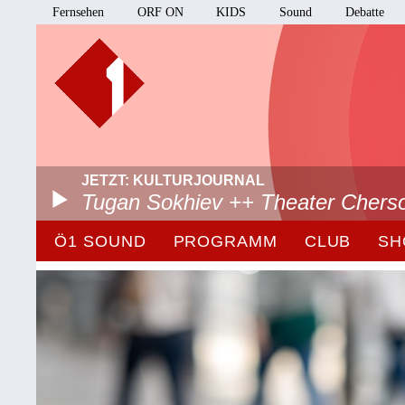
Fernsehen
ORF ON
KIDS
Sound
Debatte
JETZT: KULTURJOURNAL
Tugan Sokhiev ++ Theater Chers
Ö1 SOUND
PROGRAMM
CLUB
SH