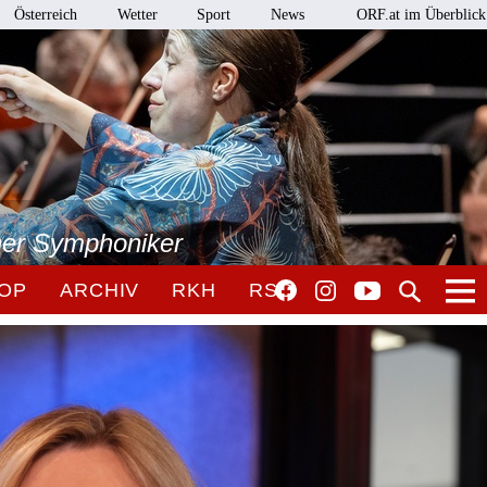
Österreich
Wetter
Sport
News
ORF.at im Überblick
ner Symphoniker
OP
ARCHIV
RKH
RSO