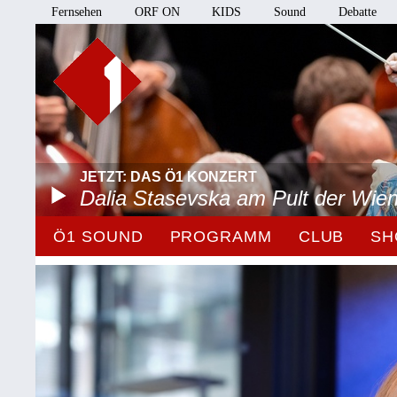
Fernsehen
ORF ON
KIDS
Sound
Debatte
JETZT: DAS Ö1 KONZERT
Dalia Stasevska am Pult der Wie
Ö1 SOUND
PROGRAMM
CLUB
SH