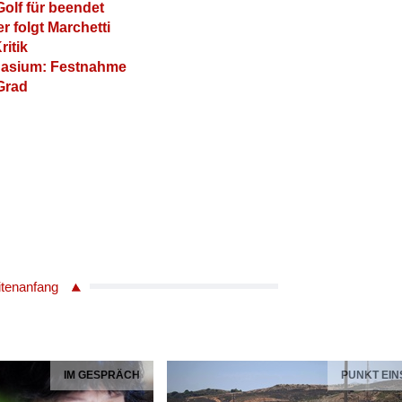
olf für beendet
r folgt Marchetti
itik
nasium: Festnahme
Grad
itenanfang
IM GESPRÄCH
PUNKT EIN