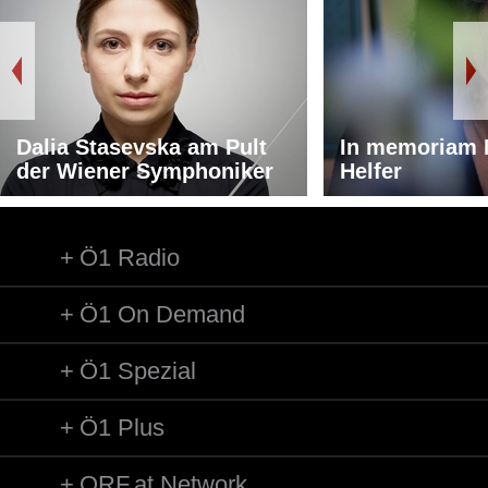
Dalia Stasevska am Pult
In memoriam 
der Wiener Symphoniker
Helfer
Ö1 Radio
Ö1 On Demand
Ö1 Spezial
Ö1 Plus
ORF.at Network