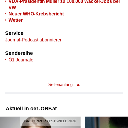
VDA-Präsidentin Müller zu 100.000 Wackel-Jobs bei
VW
Neuer WHO-Krebsbericht
Wetter
Service
Journal-Podcast abonnieren
Sendereihe
Ö1 Journale
Seitenanfang
Aktuell in oe1.ORF.at
BREGENZER FESTSPIELE 2026