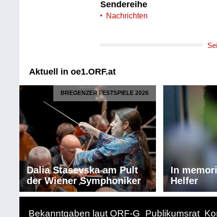
Sendereihe
Nachrichten
Se
Aktuell in oe1.ORF.at
BREGENZER FESTSPIELE 2026
Dalia Stasevska am Pult
In memor
der Wiener Symphoniker
Helfer
Bekanntgaben laut ORF-G
Publikumsrat
Ko