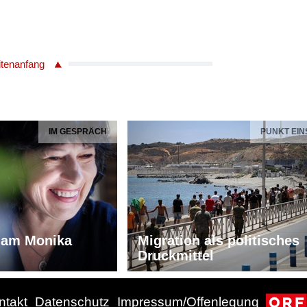
itenanfang
IM GESPRÄCH
PUNKT EIN
iam Monika
Migration als politisches
Druckmittel
ntakt
Datenschutz
Impressum/Offenlegung