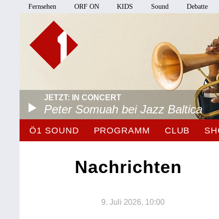
Fernsehen
ORF ON
KIDS
Sound
Debatte
JETZT: IN CONCERT
Peter Somuah bei Jazz Baltica
Ö1 SOUND
PROGRAMM
CLUB
SH
Nachrichten
9. Juli 2026, 10:00