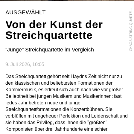
H
A
O
S
S
T
R
I
N
G
Q
U
A
R
T
T
T
-
D
A
V
I
D
E
B
E
R
T
U
C
C
I
C
O
AUSGEWÄHLT
E
Von der Kunst der
Streichquartette
"Junge" Streichquartette im Vergleich
9. Juli 2026, 10:05
Das Streichquartett gehört seit Haydns Zeit nicht nur zu
den klassischen und beliebtesten Formationen der
Kammermusik, es erfreut sich auch nach wie vor großer
Beliebtheit bei jungen Musikern und Musikerinnen: fast
jedes Jahr betreten neue und junge
Streichquartettformationen die Konzertbühnen. Sie
verblüffen mit ungeheuer Perfektion und Leidenschaft und
sie haben das Privileg, dass ihnen die "größten"
Komponisten über drei Jahrhunderte eine schier