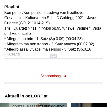
Playlist
Komponist/Komponistin: Ludwig van Beethoven
Gesamttitel: Kulturverein Schloß Goldegg 2021 - Javus
Quartett (GOL211014-2_S)
Titel: Quartett Nr.11 in f-Moll op.95 für zwei Violinen, Viola
und Violoncello
* Allegro con brio - 1. Satz (Sp.0.09) (00:04:23)
* Allegretto ma non troppo - 2. Satz attacca (00:07:02)
* Allegro assai vivace, ma serioso - 3. Satz (Sp.0.16)
(00:04:18)
* Larghetto espressivo. Allegretto agitato. Allegro - 4. Satz
(00:04:28)
Ausführende: Javus Quartett :
Ausführender/Ausführende: Marie-Theres Schwöllinger /1.
Seitenanfang
Violine
Ausführender/Ausführende: Alexandra Moser /2. Violine
Ausführender/Ausführende: Anuschka Cidlinsky /Viola
Aktuell in oe1.ORF.at
Ausführender/Ausführende: Oscar Hagen /Violoncello
Länge: 21:52 min
CONTRA - KABARETT UND COMEDY