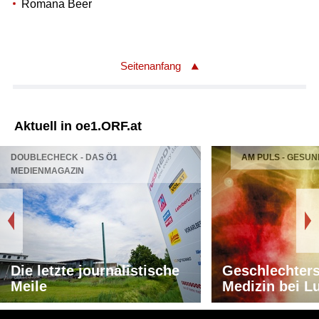
Romana Beer
Seitenanfang
Aktuell in oe1.ORF.at
DOUBLECHECK - DAS Ö1
AM PULS - GESUN
MEDIENMAGAZIN
Die letzte journalistische
Geschlechters
Meile
Medizin bei L