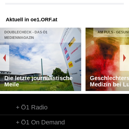
Aktuell in oe1.ORF.at
DOUBLECHECK - DAS Ö1
AM PULS - GESUN
MEDIENMAGAZIN
Die letzte journalistische
Geschlechters
Meile
Medizin bei L
Ö1 Radio
Ö1 On Demand