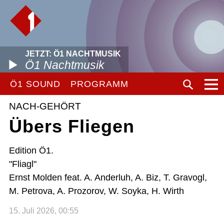
JETZT: Ö1 NACHTMUSIK
Ö1 Nachtmusik
Ö1 SOUND
PROGRAMM
NACH-GEHÖRT
Übers Fliegen
Edition Ö1.
"Fliagl"
Ernst Molden feat. A. Anderluh, A. Biz, T. Gravogl,
M. Petrova, A. Prozorov, W. Soyka, H. Wirth
15. Juli 2026, 00:55