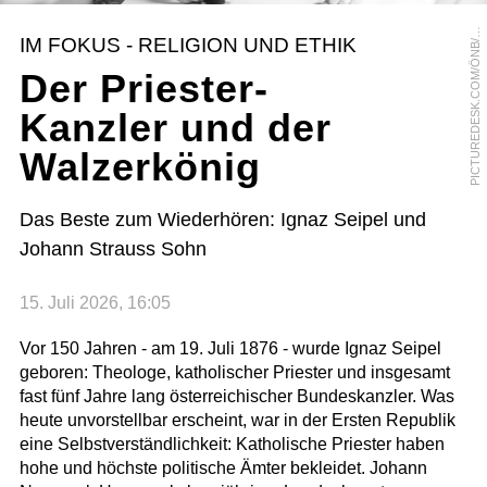
I
C
T
U
R
E
D
E
S
K
.
C
O
M
/
Ö
N
B
E
B
R
Ü
D
E
R
S
C
H
U
H
M
A
N
P
G
N
IM FOKUS - RELIGION UND ETHIK
/
Der Priester-
Kanzler und der
Walzerkönig
Das Beste zum Wiederhören: Ignaz Seipel und
Johann Strauss Sohn
15. Juli 2026, 16:05
Vor 150 Jahren - am 19. Juli 1876 - wurde Ignaz Seipel
geboren: Theologe, katholischer Priester und insgesamt
fast fünf Jahre lang österreichischer Bundeskanzler. Was
heute unvorstellbar erscheint, war in der Ersten Republik
eine Selbstverständlichkeit: Katholische Priester haben
hohe und höchste politische Ämter bekleidet. Johann