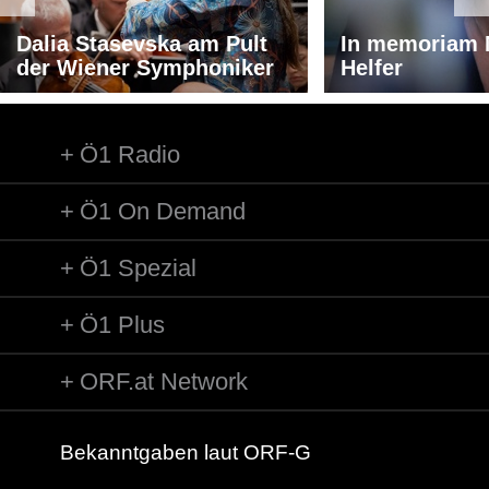
Dalia Stasevska am Pult
In memoriam 
der Wiener Symphoniker
Helfer
Ö1 Radio
Ö1 On Demand
Ö1 Spezial
Ö1 Plus
ORF.at Network
Bekanntgaben laut ORF-G