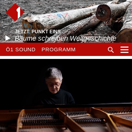
JETZT: PUNKT EINS
Bäume schreiben Weltgeschichte
Ö1 SOUND
PROGRAMM