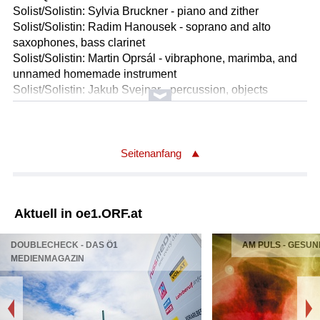
Solist/Solistin: Sylvia Bruckner - piano and zither
Solist/Solistin: Radim Hanousek - soprano and alto
saxophones, bass clarinet
Solist/Solistin: Martin Oprsál - vibraphone, marimba, and
unnamed homemade instrument
Solist/Solistin: Jakub Svejnar - percussion, objects
Länge: 03:12 min
Label: Ma Records Ma47
Komponist/Komponistin: Bruckner, Hanousek, Oprsál,
Seitenanfang
Svejnar
Titel: Quartet VI
Solist/Solistin: Sylvia Bruckner - piano and zither
Aktuell in oe1.ORF.at
Solist/Solistin: Radim Hanousek - soprano and alto
saxophones, bass clarinet
DOUBLECHECK - DAS Ö1
AM PULS - GESUN
Solist/Solistin: Martin Oprsál - vibraphone, marimba, and
MEDIENMAGAZIN
unnamed homemade instrument
Solist/Solistin: Jakub Svejnar - percussion, objects
Länge: 06:03 min
Label: Ma Records Ma47