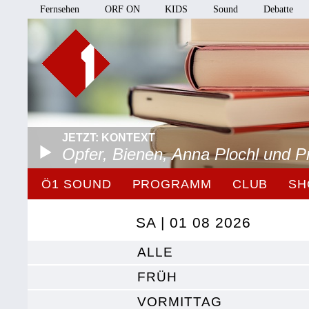
Fernsehen
ORF ON
KIDS
Sound
Debatte
JETZT: KONTEXT
Opfer, Bienen, Anna Plochl und 
Ö1 SOUND
PROGRAMM
CLUB
SH
SA | 01 08 2026
ALLE
FRÜH
VORMITTAG