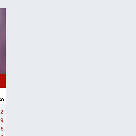
So
2
9
16