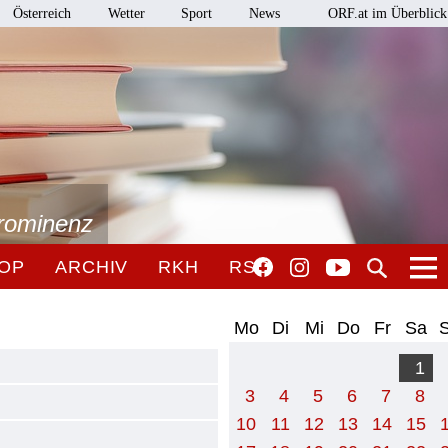
Österreich
Wetter
Sport
News
ORF.at im Überblick
Prominenz
OP
ARCHIV
RKH
RSO
Mo
Di
Mi
Do
Fr
Sa
1
3
4
5
6
7
8
10
11
12
13
14
15