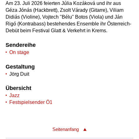
Am 23. Juli 2026 feierten Júlia Kozáková und ihr aus
Géza Jónás (Hackbrett), Zsolt Várady (Gitarre), Viliam
Didiás (Violine), Vojtech "Bélu" Botos (Viola) und Ján
Rigó (Kontrabass) bestehendes Ensemble ihr Österreich-
Debüt beim Festival Glatt & Verkehrt in Krems.
Sendereihe
On stage
Gestaltung
Jörg Duit
Übersicht
Jazz
Festspielsender Ö1
Seitenanfang