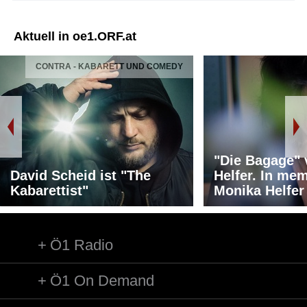
Aktuell in oe1.ORF.at
CONTRA - KABARETT UND COMEDY
"Die Bagage"
David Scheid ist "The
Helfer. In me
Kabarettist"
Monika Helfer
Ö1 Radio
Ö1 On Demand