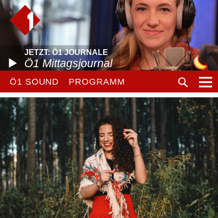
JETZT: Ö1 JOURNALE
Ö1 Mittagsjournal
Ö1 SOUND
PROGRAMM