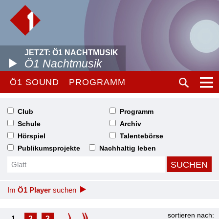
JETZT: Ö1 NACHTMUSIK
Ö1 Nachtmusik
Ö1 SOUND
PROGRAMM
Club
Programm
Schule
Archiv
Hörspiel
Talentebörse
Publikumsprojekte
Nachhaltig leben
Im
Ö1 Player
suchen
sortieren nach:
1
2
3