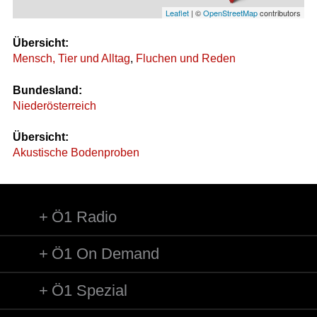
Leaflet
| ©
OpenStreetMap
contributors
Übersicht:
Mensch, Tier und Alltag
,
Fluchen und Reden
Bundesland:
Niederösterreich
Übersicht:
Akustische Bodenproben
Ö1 Radio
Ö1 On Demand
Ö1 Spezial