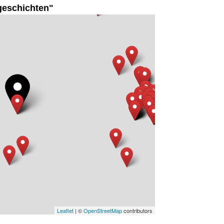
geschichten"
Leaflet
| ©
OpenStreetMap
contributors