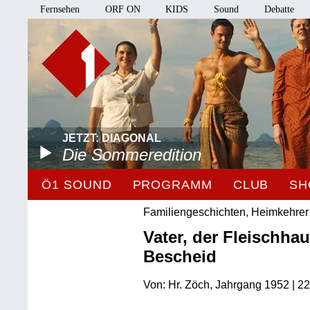
Fernsehen
ORF ON
KIDS
Sound
Debatte
JETZT: DIAGONAL
Die Sommeredition
Ö1 SOUND
PROGRAMM
CLUB
SH
Familiengeschichten, Heimkehrer
Vater, der Fleischha
Bescheid
Von: Hr. Zöch, Jahrgang 1952 | 22