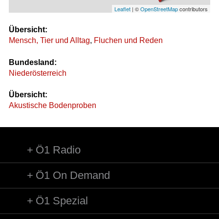
Leaflet
| ©
OpenStreetMap
contributors
Übersicht:
Mensch, Tier und Alltag
,
Fluchen und Reden
Bundesland:
Niederösterreich
Übersicht:
Akustische Bodenproben
Ö1 Radio
Ö1 On Demand
Ö1 Spezial