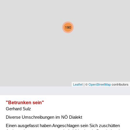
Kärnten
Niederösterreich
190
Oberösterreich
Salzburg
Steiermark
Tirol
Vorarlberg
Leaflet
| ©
OpenStreetMap
contributors
Wien
"Betrunken sein"
Gerhard Sulz
Kategorie
Diverse Umschreibungen im NÖ Dialekt
Natur und Landwirtschaft
Einen ausgefasst haben Angeschlagen sein Sich zuschütten