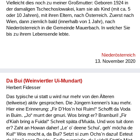
Vielleicht dies noch zu meiner Großmutter: Geboren 1924 in
der damaligen Tschechoslowakei, kam sie als Kind (mit ca. 5
oder 10 Jahren), mit ihren Eltern, nach Österreich. Zuerst nach
Wien, dann ziemlich bald (innerhalb von 1 Jahr), nach
Niederösterreich in die Gemeinde Mauerbach. In welcher Sie
bis zu ihrem Lebensende lebte.
Niederösterreich
13. November 2020
Da Bui (Weinviertler Ui-Mundart)
Herbert Fidesser
Das typische ui statt u wird nur mehr von den Älteren
(teilweise) aktiv gesprochen. Die Jüngern kennen's kau mehr.
Hier eine Erinnerung: „Fir D'Hos'n hoi Ruim!“ Schofft da Voda
in Buim. „Jo“ murrt der gmuri. Wos bringt er? Bramburi! „Fir
d'Kiah bring a Fuida!“ Schreit späta d'Muida. Und wos tuit donn
er? Zaht an Howan daher! „Le' o' deene Schui', geh' möcha de
Kui!“ Wos mocht a, da Bui? Setzt si zum Ochs'n dazui! Eeteut