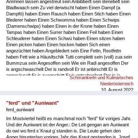
Anrinnen lassen angestreut sein Anbibberlt sein Benebelt sein
Fluchen und Reden
Bladlwaach sein Zu viel derwischt haben Einen Dampf (a
Dampfö) haben Einen Rausch haben Einen Stich haben Einen
Mensch, Tier und Alltag
Blederer haben Einen Schwomma haben Einen Schwips
(Damenschwips) haben Einen in der Krone haben Einen
Schmankerln und
Tampas haben Einen Surrer haben Einen Feil haben Einen
Kulinarisches
Schleuderer haben Einen Schwü haben Einen sitzen haben
Einen picken haben Einen hocken haben Sich einen
angezüchtet haben Angebledert sein Eine Fettn, Restfettn
haben Fett wie a Häusltschik Tutti completti sein (voll) zua sein
Bummzua sein Angesoffen sein Wie ein Radi angesoffen Der
is angschwaschelt Der is randvoll Er ist anbirschtlt Er is
angesäuselt Er is zuagschütt Er is ontschechert Der is ja
Schmankerln und Kulinarisches
schon gaunz steif Der is steif (steifer Blick) Fett wie ein
Niederösterreich
Radierer Blunzenfett sein Angefüllt sein abgefüllt sein
10. August 2022
angekübelt sein Angestochen sein versumpft...
"ferd" und "Auniwant"
ferd_auniwant
Im Mostviertel heißt es manchmal noch "ferd" für voriges Jahr.
Und der Auniwant ist der Anger.: De Leit gengan am Auniwant
do owi wo ferd s´Kraut g´standen is. Die Leute gehen den
Anger hinunter/wo voriges Jahr das Kraut gestanden is. Josef