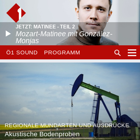
JETZT: MATINEE - TEIL 2
Mozart-Matinee mit González-
Monjas
Ö1 SOUND
PROGRAMM
REGIONALE MUNDARTEN UND AUSDRÜCKE
Akustische Bodenproben