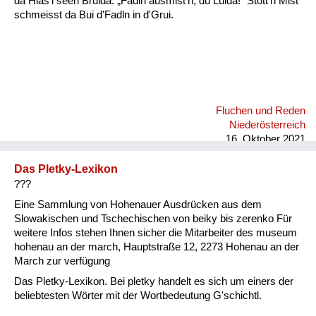
da Hias'l seen Bruida: „Fadln ausmist'n, du Luida!“ Stott'n Mist
schmeisst da Bui d'Fadln in d'Grui.
Fluchen und Reden
Niederösterreich
16. Oktober 2021
Das Pletky-Lexikon
???
Eine Sammlung von Hohenauer Ausdrücken aus dem
Slowakischen und Tschechischen von beiky bis zerenko Für
weitere Infos stehen Ihnen sicher die Mitarbeiter des museum
hohenau an der march, Hauptstraße 12, 2273 Hohenau an der
March zur verfügung
Das Pletky-Lexikon. Bei pletky handelt es sich um einers der
beliebtesten Wörter mit der Wortbedeutung G'schichtl.