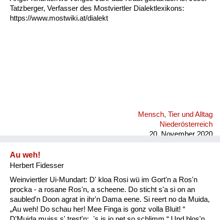
Tatzberger, Verfasser des Mostviertler Dialektlexikons:
https://www.mostwiki.at/dialekt
Mensch, Tier und Alltag
Niederösterreich
20. November 2020
Au weh!
Herbert Fidesser
Weinviertler Ui-Mundart: D' kloa Rosi wü im Gort'n a Ros'n
procka - a rosane Ros'n, a scheene. Do sticht s'a si on an
saubled'n Doon agrat in ihr'n Dama eene. Si reert no da Muida,
„Au weh! Do schau her! Mee Finga is gonz volla Bluit! “
D'Muida muiss s' trest'n: „'s is jo net so schlimm.“ Und blos'n,