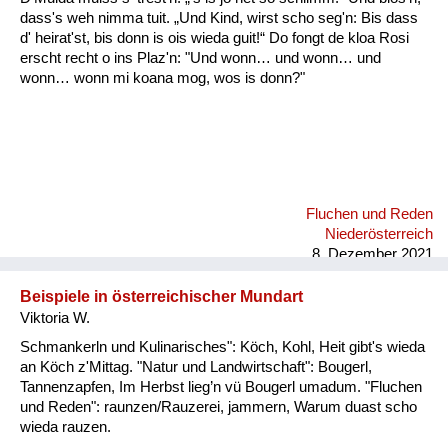
dass's weh nimma tuit. „Und Kind, wirst scho seg'n: Bis dass
d' heirat'st, bis donn is ois wieda guit!“ Do fongt de kloa Rosi
erscht recht o ins Plaz'n: "Und wonn… und wonn… und
wonn… wonn mi koana mog, wos is donn?"
Fluchen und Reden
Niederösterreich
8. Dezember 2021
Beispiele in österreichischer Mundart
Viktoria W.
Schmankerln und Kulinarisches": Köch, Kohl, Heit gibt's wieda
an Köch z'Mittag. "Natur und Landwirtschaft": Bougerl,
Tannenzapfen, Im Herbst lieg’n vü Bougerl umadum. "Fluchen
und Reden": raunzen/Rauzerei, jammern, Warum duast scho
wieda rauzen.