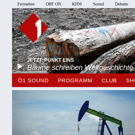
Fernsehen
ORF ON
KIDS
Sound
Debatte
JETZT: PUNKT EINS
Bäume schreiben Weltgeschichte
Ö1 SOUND
PROGRAMM
CLUB
SH