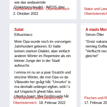
wie das andauernde
Dialektgeschwafel - INFOS über
Fluchen und Reden
Oberösterreich
Natur und Land
aktuelle Internetbegriffe und -
2. Oktober 2022
Oberösterreic
Ausdrücke fände ich wichtiger !
Salat
A niads Moi
ElAustriaco
Simon Öller
Mein Opa wurde noch im vorvorigen
"Greiz sakara
Jahrhundert geboren. Er hatte
nemleg Goffad
keinen starken Dialekt, aber einfach
"Verflucht no
anderer Wörter im Repertoire als ein
gleiche!"
kleiner Junge der in der Stadt
aufwuchs
I erinna mi nu an a poar Gsatzln und
einzöne Wörter, die mei Opa vo da
Våtaseitn her gsågt håt: "Umurkn" is
ma deshalb unlängst eigfoin, wöil i´s
auf Ungarisch gheat håw, wos
Uborka hoast. Mei Großmuada håt
Schmankerln und Kulinarisches
Fluchen und 
jewåis im Spätherbst den Andivi
Oberösterreich
18. Februar 2022
17. Februar 2
Salåt vom Goatn in n Keller