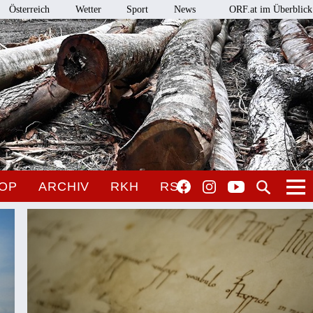
Österreich
Wetter
Sport
News
ORF.at im Überblick
OP
ARCHIV
RKH
RSO