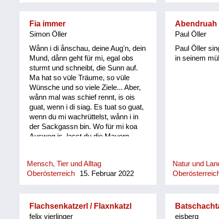
umpflånzt. So woans früher die
Oanzigen, die im Winter nu an
Fia immer
Abendruah P
frischen grean Salåt ghåwt håm.
Simon Öller
Paul Öller
Wånn i di ånschau, deine Aug'n, dein
Paul Öller si
Mund, dånn geht für mi, egal obs
in seinem mühl
sturmt und schneibt, die Sunn auf.
Ma hat so vüle Träume, so vüle
Wünsche und so viele Ziele... Aber,
wånn mal was schief rennt, is ois
guat, wenn i di siag. Es tuat so guat,
wenn du mi wachrüttelst, wånn i in
der Sackgassn bin. Wo für mi koa
Ausweg is, lasst du die Mauern
oafach zerfalln. Bringst mir
Perspektiven, machst mir die Aug‘n
Mensch, Tier und Alltag
Natur und Land
auf und i siag wieder klar, gibst mir
Oberösterreich
15. Februar 2022
Oberösterreic
die Kraft, baust mi wieder auf, und di
und di Kinder dazua! Es tuat so guat,
wånn du mein Kochkopf kühlst. Und
wånn bei mir wieder mal a Sicherung
Flachsenkatzerl / Flaxnkatzl
Batschacht
durchbrennt, möcht' i zwar net
felix vierlinger
eisberg