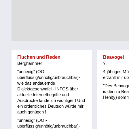
Tirol
Alltag
Vorarlberg
Schmankerln
und
Wien
Kulinarisches
Fluchen und Reden
Beavogei
Berghammer
?
"unnedig" (OÖ -
4-jähriges Müh
überflüssig/unnötig/unbrauchbar)-
erzählt mir ü
wie das andauernde
"Des Beavoge
Dialektgeschwafel - INFOS über
is denn a Bea
aktuelle Internetbegriffe und -
Heni(y) somm
Ausdrücke fände ich wichtiger ! Und
ein ordentliches Deutsch würde mir
auch genügen !
"unnedig" (OÖ -
überflüssig/unnötig/unbrauchbar)-