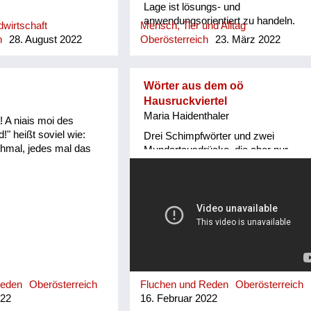
Lage ist lösungs- und
anwendungsorientiert zu handeln.
wirtschaft
Mensch, Tier und Alltag
Foachtl ist in unserer Familie noch
h
28. August 2022
Oberösterreich
23. März 2022
gebräuchlich. Mein Vater verlieh
diese seine höchste Auszeichnung
nur an sich selbst und Personen mit
Wörter aus dem oö
besonders innovativen
Hausruckviertel
Kompetenzen, die aber unter Beweis
Maria Haidenthaler
gestellt werden mussten.
! A niais moi des
!" heißt soviel wie:
Drei Schimpfwörter und zwei
chmal, jedes mal das
Mundartausdrücke, die aber nur
mehr teilweise geläufig sind. Ich
kenne sie aus meiner Kindheit.
Reden
Oberösterreich
Fluchen und Reden
Oberösterreich
022
16. Februar 2022