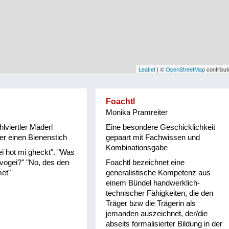
Leaflet
| ©
OpenStreetMap
contribut
Foachtl
Monika Pramreiter
lviertler Mäderl
Eine besondere Geschicklichkeit
ber einen Bienenstich
gepaart mit Fachwissen und
Kombinationsgabe
i hot mi gheckt". "Was
vogei?" "No, des den
Foachtl bezeichnet eine
et"
generalistische Kompetenz aus
einem Bündel handwerklich-
technischer Fähigkeiten, die den
Träger bzw die Trägerin als
jemanden auszeichnet, der/die
abseits formalisierter Bildung in der