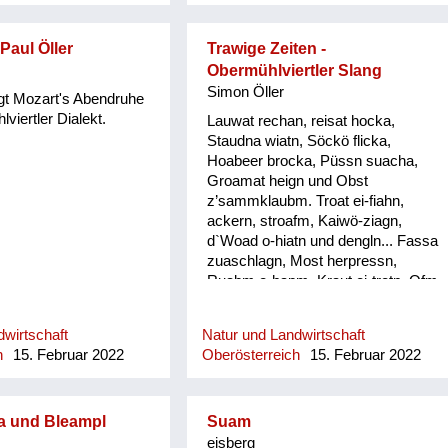
aul Öller
Trawige Zeiten -
Obermühlviertler Slang
Simon Öller
ngt Mozart's Abendruhe
viertler Dialekt.
Lauwat rechan, reisat hocka,
Staudna wiatn, Söckö flicka,
Hoabeer brocka, Püssn suacha,
Groamat heign und Obst
z’sammklaubm. Troat ei-fiahn,
ackern, stroafm, Kaiwö-ziagn,
d`Woad o-hiatn und dengln... Fassa
zuaschlagn, Most herpressn,
Ruabm o-hapm, Kraut ei-tretn, Ofm
kehrn und Lo`wänd nagln, Erdäpfö
und Wassagrabm, Saubärn und de
wirtschaft
Natur und Landwirtschaft
Haar schnei´lassn, Mist ausführn, d
h
15. Februar 2022
Oberösterreich
15. Februar 2022
´Wiesn odl´n und dengeln. Loatan-
steign ban Meschafensta, Kircha
geh und fleißi betn, Sau o-stecha,
Blunzn mocha, Bandln wewan,
a und Bleampl
Suam
Schwingan z`ein, Kiada geh, Fedan
eisberg